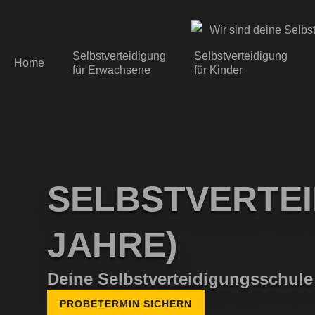
Selbst­verteidigung
Selbstverteidigung
Home
für Erwachsene
für Kinder
SELBST­VERTEI
JAHRE)
Deine Selbst­verteidigungs­sch
PROBETERMIN SICHERN